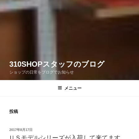
310SHOPスタッフのブログ
ショップの日常をブログでお知らせ
メニュー
投稿
投
2017年8月17日
稿
ＵＳモデルシリーズが入荷して来てます。